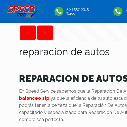
56 2557 0315
Toreo
reparacion de autos
REPARACION DE AUTO
En Speed Service sabemos que la Reparacion De Au
balanceo slp,
ya que la eficiencia de tu auto esta
podrás tener la certeza que la Reparación De Autos 
capacitado y especializado para Reparación De Au
compra sea perfecta.