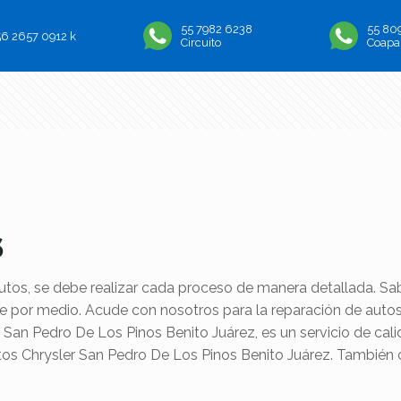
55 7982 6238
55 80
56 2657 0912 k
Circuito
Coapa
S
tos, se debe realizar cada proceso de manera detallada. S
 de por medio. Acude con nosotros para la reparación de auto
San Pedro De Los Pinos Benito Juárez, es un servicio de cali
tos Chrysler San Pedro De Los Pinos Benito Juárez. Tambié