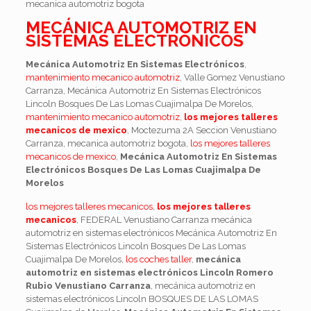
mecanica automotriz bogota
MECÁNICA AUTOMOTRIZ EN
SISTEMAS ELECTRÓNICOS
Mecánica Automotriz En Sistemas Electrónicos
,
mantenimiento mecanico automotriz
, Valle Gomez Venustiano
Carranza, Mecánica Automotriz En Sistemas Electrónicos
Lincoln Bosques De Las Lomas Cuajimalpa De Morelos,
mantenimiento mecanico automotriz
,
los mejores talleres
mecanicos de mexico
, Moctezuma 2A Seccion Venustiano
Carranza, mecanica automotriz bogota,
los mejores talleres
mecanicos de mexico
,
Mecánica Automotriz En Sistemas
Electrónicos Bosques De Las Lomas Cuajimalpa De
Morelos
los mejores talleres mecanicos
,
los mejores talleres
mecanicos
, FEDERAL Venustiano Carranza mecánica
automotriz en sistemas electrónicos Mecánica Automotriz En
Sistemas Electrónicos Lincoln Bosques De Las Lomas
Cuajimalpa De Morelos,
los coches taller
,
mecánica
automotriz en sistemas electrónicos Lincoln Romero
Rubio Venustiano Carranza
, mecánica automotriz en
sistemas electrónicos Lincoln BOSQUES DE LAS LOMAS