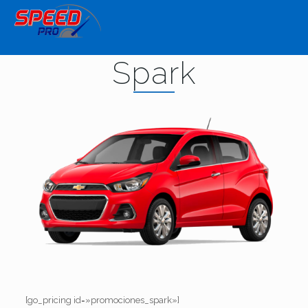
Spark
[go_pricing id=»promociones_spark»]