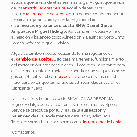
ayuda a que la vida de ellas sea más larga. Al igual que la vida
de los
amortiguadores de aire.
Por ello debes visitar
nuestro
taller mecánico zapopan
. En donde podrás encontrar
un servicio garantizado y con la mejor calidad
de
alineación y balanceo costo BMW Daniel Garza
Ampliacion Miguel Hidalgo.
Así como en Nicolás Romero
alineación y balanceo costo Alineación Y Balanceo Costo Bmw
Lomas Reforma Miguel Hidalgo.
Algo que también debes realizar de forma regular es es
el
cambio de aceite.
Esto para mantener el funcionamiento
del motor en óptimas condiciones. El aceite es importante para
el funcionamiento del motor, este ayuda a que sus piezas no se
gasten. Al realizar el
cambio de aceite
deberás sustituir el
filtro, para evitar que las partículas allí retenidas ensucien el
lubricante nuevo.
La alineación y balanceo costo BMW LOMAS REFORMA
Miguel Hidalgo,debe quedar en las mejores manos. Speed
Service se preocupa por tu y realiza la
alineación y
balanceo
de tu auto de manera detallada y adecuada.
También somos tu mejor opción como
distribuidora de llantas.
¡Contactanos!