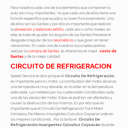
Para nosotros cada uno de los elementos que componen tu
auto son muy importantes. Ya que cada uno de ellos tiene una
función especifica que ayuda a su buen funcionamiento. Uno
de ellos son las llantas y por ello es importante que realices
la
alineación y balanceo saltillo
, cada seis u ocho meses. en
este se trata de ajustar los ángulos de las llantas.Previene el
desgaste irregular de los
neumáticos
y que giren sin tener
vibraciones. En cada una de nuestras sucursales podrás
realizar la
compra de llantas
, te ofrecemos el mejor
costo de
llantas
y de la mejor calidad.
CIRCUITO DE REFRIGERACION
Speed Service te dice porque el
Circuito De
Refrigeración
,
es importante para tu motor. La combustión del motor alcanza
una temperatura muy elevada, al no estar en la temperatura
adecuada. Los metales por los cuales están constituidas cada
una de las piezas del motor. Estas se podrían ver afectados y
causar la destrucción de los mismos. Es por ello que es
importante que el Circuito De Refrigeración Ford Motor
Company De México Insurgentes Cuicuilco Coyoacán este en
las mejores condiciones. Por lo tanto el
Circuito De
Refrigeración Insurgentes Cuicuilco Coyoacán
durante