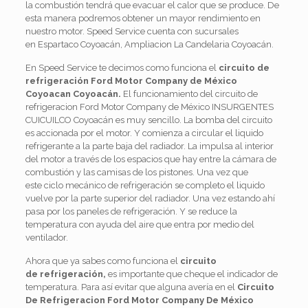
la combustión tendrá que evacuar el calor que se produce. De
esta manera podremos obtener un mayor rendimiento en
nuestro motor. Speed Service cuenta con sucursales
en Espartaco Coyoacán, Ampliacion La Candelaria Coyoacán.
En Speed Service te decimos como funciona el
circuito de
refrigeración Ford Motor Company de México
Coyoacan Coyoacán.
El funcionamiento del circuito de
refrigeracion Ford Motor Company de México INSURGENTES
CUICUILCO Coyoacán es muy sencillo. La bomba del circuito
es accionada por el motor. Y comienza a circular el liquido
refrigerante a la parte baja del radiador. La impulsa al interior
del motor a través de los espacios que hay entre la cámara de
combustión y las camisas de los pistones. Una vez que
este ciclo mecánico de refrigeración se completo el liquido
vuelve por la parte superior del radiador. Una vez estando ahí
pasa por los paneles de refrigeración. Y se reduce la
temperatura con ayuda del aire que entra por medio del
ventilador.
Ahora que ya sabes como funciona el
circuito
de
refrigeración,
es importante que cheque el indicador de
temperatura. Para así evitar que alguna avería en el
C
ircuito
De Refrigeracion Ford Motor Company De México