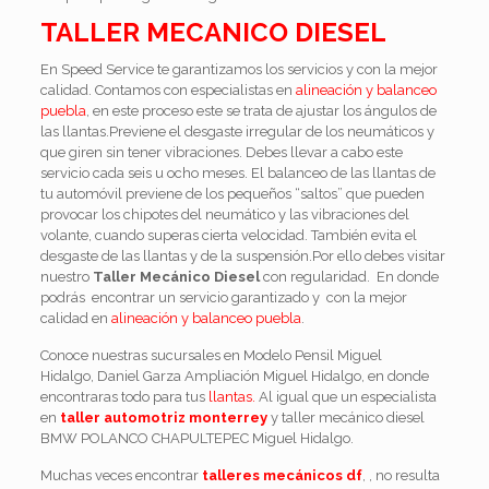
TALLER MECANICO DIESEL
En Speed Service te garantizamos los servicios y con la mejor
calidad. Contamos con especialistas en
alineación y balanceo
puebla
, en este proceso este se trata de ajustar los ángulos de
las llantas.Previene el desgaste irregular de los neumáticos y
que giren sin tener vibraciones. Debes llevar a cabo este
servicio cada seis u ocho meses. El balanceo de las llantas de
tu automóvil previene de los pequeños “saltos” que pueden
provocar los chipotes del neumático y las vibraciones del
volante, cuando superas cierta velocidad. También evita el
desgaste de las llantas y de la suspensión.Por ello debes visitar
nuestro
Taller Mecánico Diesel
con regularidad. En donde
podrás encontrar un servicio garantizado y con la mejor
calidad en
alineación y balanceo puebla
.
Conoce nuestras sucursales en Modelo Pensil Miguel
Hidalgo, Daniel Garza Ampliación Miguel Hidalgo, en donde
encontraras todo para tus
llantas.
Al igual que un especialista
en
taller automotriz monterrey
y taller mecánico diesel
BMW POLANCO CHAPULTEPEC Miguel Hidalgo.
Muchas veces encontrar
talleres mecánicos df
, , no resulta