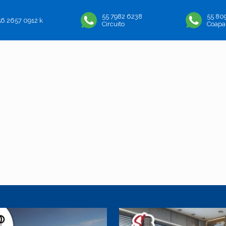
55 7982 6238
55 80
56 2657 0912 k
Circuito
Coapa