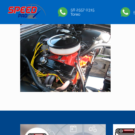
56 2557 0315
Toreo