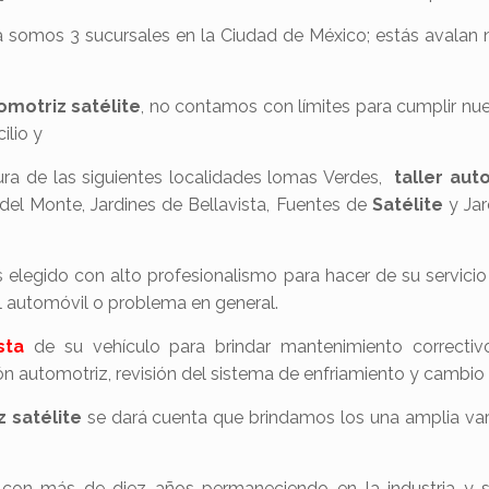
somos 3 sucursales en la Ciudad de México; estás avalan nu
omotriz satélite
, no contamos con límites para cumplir nue
ilio y
ra de las siguientes localidades lomas Verdes,
taller au
 del Monte, Jardines de Bellavista, Fuentes de
Satélite
y Ja
 elegido con alto profesionalismo para hacer de su servicio
el automóvil o problema en general.
sta
de su vehículo para brindar mantenimiento correctivo
ón automotriz, revisión del sistema de enfriamiento y cambi
z satélite
se dará cuenta que brindamos los una amplia vari
on más de diez años permaneciendo en la industria y sie