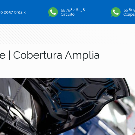
55 7982 6238
55 80
56 2657 0912 k
Circuito
Coapa
te | Cobertura Amplia