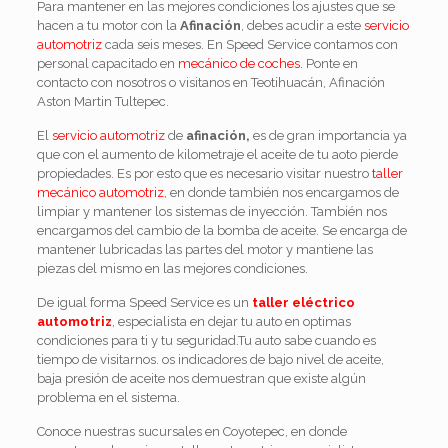
Para mantener en las mejores condiciones los ajustes que se
hacen a tu motor con la
Afinación
, debes acudir a este
servicio
automotriz
cada seis meses. En Speed Service contamos con
personal capacitado en
mecánico de coches.
Ponte en
contacto con nosotros o visitanos en Teotihuacán, Afinación
Aston Martin Tultepec.
El
servicio automotriz
de
afinación,
es de gran importancia ya
que con el aumento de kilometraje el aceite de tu aoto pierde
propiedades. Es por esto que es necesario visitar nuestro
taller
mecánico automotriz
, en donde también nos encargamos de
limpiar y mantener los sistemas de inyección. También nos
encargamos del cambio de la bomba de aceite. Se encarga de
mantener lubricadas las partes del motor y mantiene las
piezas del mismo en las mejores condiciones.
De igual forma Speed Service es un
taller eléctrico
automotriz
, especialista en dejar tu auto en optimas
condiciones para ti y tu seguridad.Tu auto sabe cuando es
tiempo de visitarnos. os indicadores de bajo nivel de aceite,
baja presión de aceite nos demuestran que existe algún
problema en el sistema.
Conoce nuestras sucursales en Coyotepec, en donde