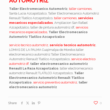
AUTOMOTRIZ
Taller Electromecanico Automotriz
,
taller camiones
,
Santa Lucia Azcapotzalco, Taller Electromecanico Automotriz
Renault Tlatilco Azcapotzalco,
taller camiones
,
servicios
mecanicos especializados
, Ampliacion San Rafael
Azcapotzalco, taller de pintura automotriz df,
servicios
mecanicos especializados
,
Taller Electromecanico
Automotriz Tlatilco Azcapotzalco
servicio tecnico automotriz
,
servicio tecnico automotriz
,
LOMAS DE LA PALMA Cuajimalpa de Morelos taller
electromecanico automotriz Taller Electromecanico
Automotriz Renault Tlatilco Azcapotzalco,
servicio electrico
automotriz df
,
taller electromecanico automotriz
Renault La Raza Azcapotzalco
, taller electromecanico
automotriz Renault TLATILCO Azcapotzalco,
Taller
Electromecanico Automotriz Renault Tlatilco
Azcapotzalco
,
servicio preventivo automotriz
,
taller
electromecanico automotriz
Share
0