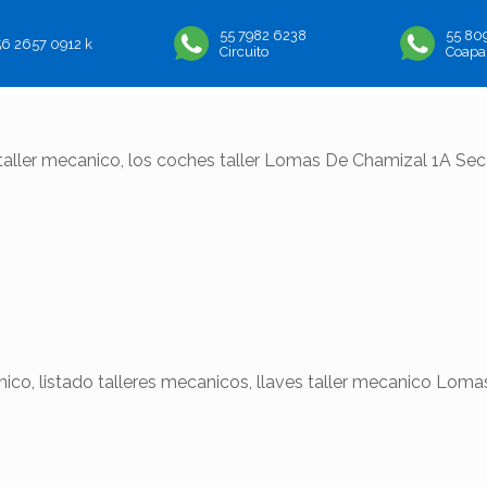
55 7982 6238
55 80
56 2657 0912 k
Circuito
Coapa
aller mecanico, los coches taller Lomas De Chamizal 1A Se
 listado talleres mecanicos, llaves taller mecanico Lomas