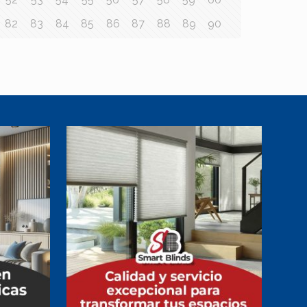
82
83
84
85
86
87
88
89
90