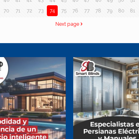
70
71
72
73
74
75
76
77
78
79
80
81
Next page