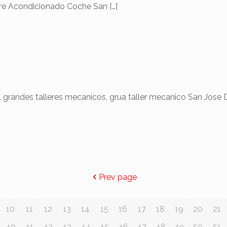
ire Acondicionado Coche San
[…]
andes talleres mecanicos, grua taller mecanico San Jose D
Prev page
10
11
12
13
14
15
16
17
18
19
20
21
40
41
42
43
44
45
46
47
48
49
50
51