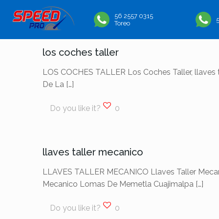
56 2557 0315
Toreo
los coches taller
LOS COCHES TALLER Los Coches Taller, llaves t
De La
[…]
Do you like it?
0
llaves taller mecanico
LLAVES TALLER MECANICO Llaves Taller Mecanico,
Mecanico Lomas De Memetla Cuajimalpa
[…]
Do you like it?
0