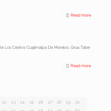
Read more
e Los Cedros Cuajimalpa De Morelos, Grua Taller
Read more
22
23
24
25
26
27
28
29
30
52
53
54
55
56
57
58
59
60