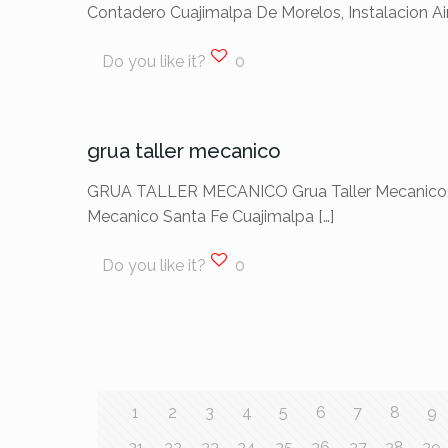
Contadero Cuajimalpa De Morelos, Instalacion A
Do you like it?
0
grua taller mecanico
GRUA TALLER MECANICO Grua Taller Mecanico, gr
Mecanico Santa Fe Cuajimalpa
[…]
Do you like it?
0
1
2
3
4
5
6
7
8
9
31
32
33
34
35
36
37
38
39