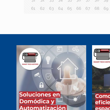
61
62
63
64
65
66
67
68
69