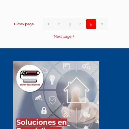
Prev page
1
2
3
4
5
6
Next page