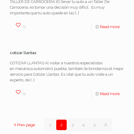
TALLER DE CARROCERIA El llevar tu auto a un Taller De
Carroceria, es tomar una decisión muy difícil. Es muy
importante que tu auto quede en las
[…]
0
Read more
cotizar llantas
COTIZAR LLANTAS Al visitar a nuestros especialistas
en mecánica automotriz puebla, también te brindamos el mejor
servicio para Cotizar Llantas. Es vital que tu auto visite a un
experto, de
[…]
0
Read more
Prev page
1
2
3
4
5
6