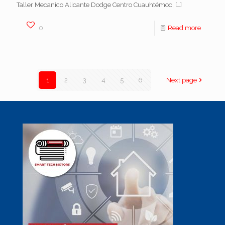
Taller Mecanico Alicante Dodge Centro Cuauhtémoc,
[…]
0
Read more
1
2
3
4
5
6
Next page