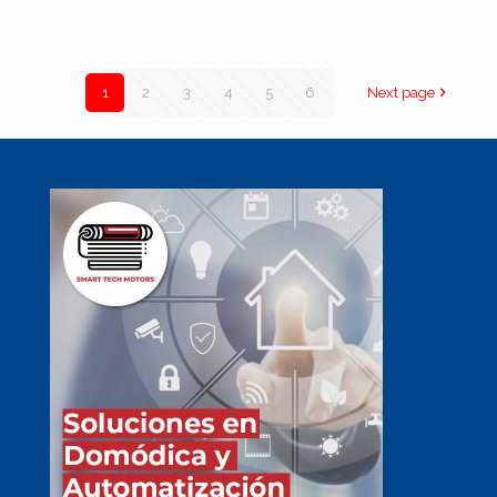
1
2
3
4
5
6
Next page