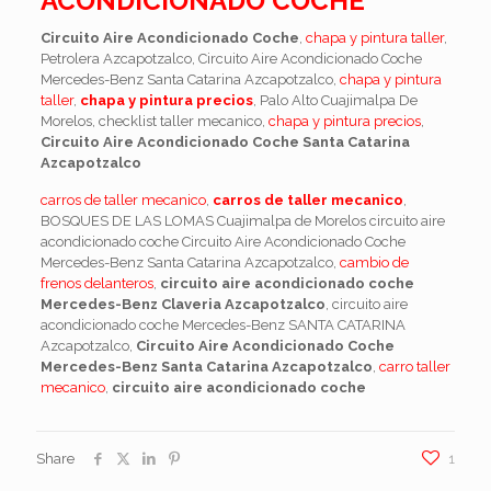
ACONDICIONADO COCHE
Circuito Aire Acondicionado Coche
,
chapa y pintura taller
,
Petrolera Azcapotzalco, Circuito Aire Acondicionado Coche
Mercedes-Benz Santa Catarina Azcapotzalco,
chapa y pintura
taller
,
chapa y pintura precios
, Palo Alto Cuajimalpa De
Morelos, checklist taller mecanico,
chapa y pintura precios
,
Circuito Aire Acondicionado Coche Santa Catarina
Azcapotzalco
carros de taller mecanico
,
carros de taller mecanico
,
BOSQUES DE LAS LOMAS Cuajimalpa de Morelos circuito aire
acondicionado coche Circuito Aire Acondicionado Coche
Mercedes-Benz Santa Catarina Azcapotzalco,
cambio de
frenos delanteros
,
circuito aire acondicionado coche
Mercedes-Benz Claveria Azcapotzalco
, circuito aire
acondicionado coche Mercedes-Benz SANTA CATARINA
Azcapotzalco,
Circuito Aire Acondicionado Coche
Mercedes-Benz Santa Catarina Azcapotzalco
,
carro taller
mecanico
,
circuito aire acondicionado coche
Share
1